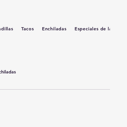
dillas
Tacos
Enchiladas
Especiales de la ca...
chiladas