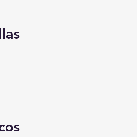
las
cos